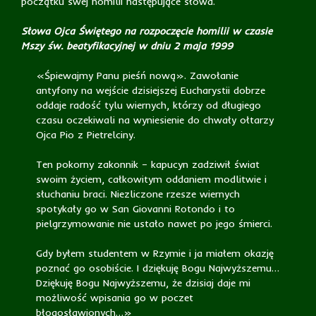
początku swej homilii następujące słowa.
Słowa Ojca Świętego na rozpoczęcie homilii w czasie
Mszy św. beatyfikacyjnej w dniu 2 maja 1999
«Śpiewajmy Panu pieśń nową». Zawołanie
antyfony na wejście dzisiejszej Eucharystii dobrze
oddaje radość tylu wiernych, którzy od długiego
czasu oczekiwali na wyniesienie do chwały ołtarzy
Ojca Pio z Pietrelciny.
Ten pokorny zakonnik – kapucyn zadziwił świat
swoim życiem, całkowitym oddaniem modlitwie i
słuchaniu braci. Niezliczone rzesze wiernych
spotykały go w San Giovanni Rotondo i to
pielgrzymowanie nie ustało nawet po jego śmierci.
Gdy byłem studentem w Rzymie i ja miałem okazję
poznać go osobiście. I dziękuję Bogu Najwyższemu…
Dziękuję Bogu Najwyższemu, że dzisiaj daje mi
możliwość wpisania go w poczet
błogosławionych…»