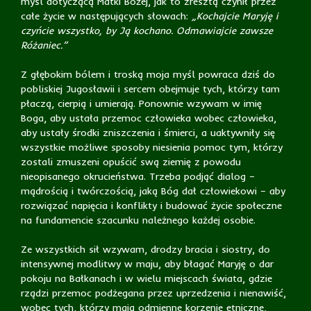
myśl dotyczącą Matki Bożej, jak to zresztą czynił przez
całe życie w następujących słowach:
„Kochajcie Maryję i
czyńcie wszystko, by Ją kochano. Odmawiajcie zawsze
Różaniec.”
Z głębokim bólem i troską moja myśl powraca dziś do
pobliskiej Jugosławii i sercem obejmuje tych, którzy tam
płaczą, cierpią i umierają. Ponownie wzywam w imię
Boga, aby ustała przemoc człowieka wobec człowieka,
aby ustały środki zniszczenia i śmierci, a uaktywniły się
wszystkie możliwe sposoby niesienia pomoc tym, którzy
zostali zmuszeni opuścić swą ziemię z powodu
nieopisanego okrucieństwa. Trzeba podjąć dialog –
mądrością i twórczością, jaką Bóg dał człowiekowi – aby
rozwiązać napięcia i konflikty i budować życie społeczne
na fundamencie szacunku należnego każdej osobie.
Ze wszystkich sił wzywam, drodzy bracia i siostry, do
intensywnej modlitwy w maju, aby błagać Maryję o dar
pokoju na Bałkanach i w wielu miejscach świata, gdzie
rządzi przemoc podżegana przez uprzedzenia i nienawiść,
wobec tych, którzy mają odmienne korzenie etniczne,