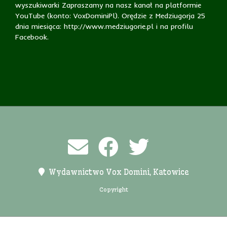
wyszukiwarki Zapraszamy na nasz kanał na platformie
YouTube (konto: VoxDominiPl). Orędzie z Medziugorja 25
dnia miesiąca: http://www.medziugorie.pl i na profilu
Facebook.
Wydawnictwo Vox Domini, Katowice
Copyright
ARCHIWA
HOME
LINKI
O NAS
PROROCY
PUBLIKACJE