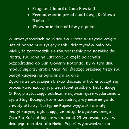
Fragment homilii Jana Pawła II
Przemówienie przed modlitwą „Królowo
Nieba…”
Wezwanie do modlitwy o pokój
W uroczystościach na Placu św. Piotra w Rzymie wzięło
udział ponad 500 tysięcy osób. Pielgrzymów było tak
wielu, że zgromadzili się równocześnie pod Bazyliką św.
Piotra, św. Jana na Lateranie, a część pojechała
bezpośrednio do San Giovanni Rotondo, by w tym dniu
modlić się przy grobie Ojca Pio, śledząc przebieg Mszy św.
beatyfikacyjnej na ogromnym ekranie.
Zgodnie ze zwyczajem biskup diecezji, w której toczył się
proces kanonizacyjny, przedstawił prośbę o beatyfikację
O. Pio, przytaczając publicznie najważniejsze wydarzenia z
życia Sługi Bożego, które uzasadniają wyniesienie go do
chwały ołtarzy. Następnie Papież wygłosił formułę
beatyfikacyjną ogłaszając, że odtąd błogosławionego
Ojca Pio Kościół będzie wspominał 23 września, czyli w
dniu jego narodzin dla Nieba. Papież wypowiedział na