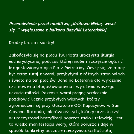
Przemówienie przed modlitwą „Królowo Nieba, wesel
się…” wygłoszone z balkonu Bazyliki Laterańskiej
Drodzy bracia i siostry!
Zakończyła się na placu św. Piotra uroczysta liturgia
eucharystyczna, podczas której miałem szczęście ogłosić
błogosławionym ojca Pio z Pietrelciny. Cieszę się, że mogę
być teraz tutaj z wami, przybyłymi z różnych stron Włoch
i świata na ten plac św. Jana na Lateranie dla wyrażenia
czci nowemu błogosławionemu i wyrażenia waszego
uczucia miłości. Razem z wami pragnę serdecznie
pozdrowić licznie przybyłych wiernych, którzy
zgromadzeni są przy klasztorze OO. Kapucynów w San
Giovanni Rotondo, jak również tych, którzy uczestniczyli
w uroczystości beatyfikacji poprzez radio i telewizję. Jest
to wielka manifestacja wiary, która porusza i daje w
sposób konkretny odczucie rzeczywistości Kościoła,