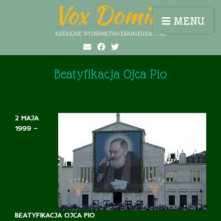
Vox Domini
MENU
KATOLICKIE WYDAWNICTWO EWANGELIZACYJNE
Beatyfikacja Ojca Pio
2 MAJA
1999 –
BEATYFIKACJA OJCA PIO