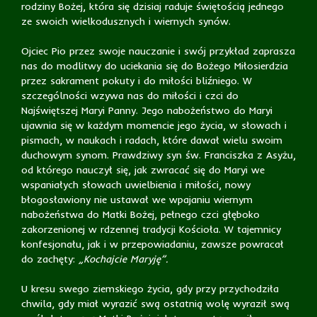
rodziny Bożej, która się dzisiaj raduje świętością jednego
ze swoich wielkodusznych i wiernych synów.
Ojciec Pio przez swoje nauczanie i swój przykład zaprasza
nas do modlitwy do uciekania się do Bożego Miłosierdzia
przez sakrament pokuty i do miłości bliźniego. W
szczególności wzywa nas do miłości i czci do
Najświętszej Maryi Panny. Jego nabożeństwo do Maryi
ujawnia się w każdym momencie jego życia, w słowach i
pismach, w naukach i radach, które dawał wielu swoim
duchowym synom. Prawdziwy syn św. Franciszka z Asyżu,
od którego nauczył się, jak zwracać się do Maryi we
wspaniałych słowach uwielbienia i miłości, nowy
błogosławiony nie ustawał we wpajaniu wiernym
nabożeństwa do Matki Bożej, pełnego czci głęboko
zakorzenionej w rdzennej tradycji Kościoła. W tajemnicy
konfesjonału, jak i w przepowiadaniu, zawsze powracał
do zachęty:
„Kochajcie Maryję”.
U kresu swego ziemskiego życia, gdy przy przychodziła
chwila, gdy miał wyrazić swą ostatnią wolę wyraził swą