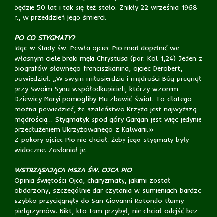
będzie 50 lat i tak się też stało. Znikły 22 września 1968
r., w przeddzień jego śmierci.
PO CO STYGMATY?
Idąc w ślady św. Pawła ojciec Pio miał dopełnić we
własnym ciele braki męki Chrystusa (por. Kol 1,24) Jeden z
biografów sławnego franciszkanina, ojciec Derobert,
powiedział: „W swym miłosierdziu i mądrości Bóg pragnął
przy Swoim Synu współodkupicieli, którzy wzorem
Dziewicy Maryi pomogliby Mu zbawić świat. To dlatego
można powiedzieć, że szaleństwo Krzyża jest najwyższą
mądrością… Stygmatyk spod góry Gargan jest więc jedynie
przedłużeniem Ukrzyżowanego z Kalwarii.»
Z pokory ojciec Pio nie chciał, żeby jego stygmaty były
widoczne. Zasłaniał je.
WSTRZĄSAJĄCA MSZA ŚW. OJCA PIO
Opinia świętości Ojca, charyzmaty, jakimi został
obdarzony, szczególnie dar czytania w sumieniach bardzo
szybko przyciągnęły do San Giovanni Rotondo tłumy
pielgrzymów. Nikt, kto tam przybył, nie chciał odejść bez