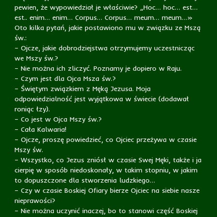
pewien, że wypowiedział je właściwie? „Hoc… hoc… est…
est.. enim… enim… Corpus… Corpus… meum… meum…»
Oto kilka pytań, jakie postawiono mu w związku ze Mszą
św.:
– Ojcze, jakie dobrodziejstwa otrzymujemy uczestnicząc
we Mszy św.?
– Nie można ich zliczyć. Poznamy je dopiero w Raju.
– Czym jest dla Ojca Msza św.?
– Świętym związkiem z Męką Jezusa. Moja
odpowiedzialność jest wyjątkowa w świecie (dodawał
roniąc łzy).
– Co jest w Ojca Mszy św.?
– Cała Kalwaria!
– Ojcze, proszę powiedzieć, co Ojciec przeżywa w czasie
Mszy św.
– Wszystko, co Jezus zniósł w czasie Swej Męki, także i ja
cierpię w sposób niedoskonały, w takim stopniu, w jakim
to dopuszczone dla stworzenia ludzkiego…
– Czy w czasie Boskiej Ofiary bierze Ojciec na siebie nasze
nieprawości?
– Nie można uczynić inaczej, bo to stanowi część Boskiej