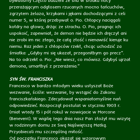
bywaliśmy często budzeni ze snu w środku nocy
przerażającym odgłosem rzucanych mocno łańcuchów,
zgrzytem żelaza, krzykami i jękami dochodzącymi z celi
numer 5, w której przebywał o. Pio. Chłopcy naciągali
kołdry na głowy, drżąc ze strachu. O. Pio, pragnąc ich
uspokoić, zapewniał, że demon nie będzie ich dręczył ani
nie zrobi im nic złego, że całą złość i nienawiść kieruje ku
niemu. Raz jeden z chłopców rzekł, chcąc uchodzić za
śmiałka: „Gdyby mi się ukazał, przegoniłbym go precz”.
Na to odrzekł o. Pio: „Nie wiesz, co mówisz. Gdybyś ujrzał
demona, umarłbyś z przerażenia.”
SYN ŚW. FRANCISZKA
Francesco w bardzo młodym wieku usłyszał Boże
wezwanie, ściśle: wezwanie, by wstąpić do Zakonu
franciszkańskiego. Zdecydował wspaniałomyślnie nań
odpowiedzieć. Rozpoczął postulat w styczniu 1903 r.
(miał wtedy 15 i pół roku) w nowicjacie w Morcone
(Benevent). W wigilię tego dnia nasz Pan złożył mu wizytę
w rodzinnym domu ze Swą Najświętszą Matką.
Przyobiecali mu szczególną miłość.
Od początku Francesco okazał się wzorowym