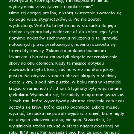
zewnętrzne, które sprawiają mi nieopisane i nie do
wytrzymania zawstydzenie i upokorzenie.”
Mimo tej gorącej prośby, z którą skutecznie zwracało się
do Boga wielu stygmatyków, o. Pio nie został
wysłuchany. Wola Boża była inna w stosunku do jego
osoby: stygmaty były widoczne aż do końca jego życia.
Pomimo nakazów zachowania milczenia o tej sprawie,
nałożonych przez przełożonych, nowina rozniosła się
lotem błyskawicy. Zakonnika poddano badaniom
lekarskim. Chirurdzy zauważyli okrągłe zaczerwienienie
skóry na obu dłoniach. Kiedy te miejsca dotykali
zauważalna była błona, zaś na wierzchu dłoni jakby
pustka. Na obydwu stopach obszar okrągły o średnicy
około 2 cm, a pod nim pustka. W boku rana w kształcie
krzyża o ramionach 7 i 3 cm. Stygmaty były więc ranami
głębokimi. Wydawało się, że zadały je ogromne gwoździe.
Z tych ran, które wywoływały okrutne cierpienia cały czas
sączyła się krew, która często pachniała. Lekarz musieli
wyznać, że nauka nie potrafi wyjaśnić zranień, które nigdy
nie ulegają zakażeniu ani się nie goją. Stwierdzili, że
wyjaśnienia trzeba szukać w sferze nadprzyrodzonej. W
roku 1919 nasz Pan uprzedził ojca Pio, że znaki te nosić