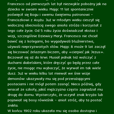
Francesco od pierwszych lat był niezwykle pobożny jak na
dziecko w swoim wieku. Mając 11 lat spontanicznie
poświęcił się Bogu i swemu świętemu patronowi –
Franciszkowi z Asyżu. Już w młodym wieku cieszył się
widoczną obecnością swego anioła stróża i korzystał z
tego całe życie. Od 5 roku życia doświadczał ekstaz i
wizji, szczególnie Dziewicy Maryi. Francesco nie chciał
bawić się z kolegami, bo wygadywali bluźnierstwa,
używali nieprzyzwoitych słów. Mając 8 może 9 lat zaczął
się biczować żelaznym biczem, aby «cierpieć jak Jezus».
Biczował się aż do krwi. Musiał jednak też walczyć z
duchami diabelskimi, które dręczyć go będą przez całe
życie, nie mogąc mu wybaczyć, że wyrwał im tak wiele
dusz. Już w wieku kilku lat miewał we śnie wizje
demonów: ukazywały mu się pod przerażającymi
postaciami i nie mógł potem zasnąć. Nieco później, gdy
wracał ze szkoły, jakiś mężczyzna często zagradzał mu
drogę do domu. Wystarczyło, że uczynił znak krzyża lub
pojawiał się bosy rówieśnik – anioł stróż, aby ta postać
znikła.
W końcu 1902 roku ukazała mu się osoba dostojna i