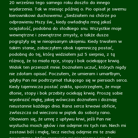
20 września tego samego roku doszło do innego
wydarzenia. Tak w miesiąc później o. Pio opisał je swemu
kierownikowi duchowemu: „Siedziałem na chórze po
odprawieniu Mszy św., kiedy owładnęła mną jakaś
ociężałość, podobna do słodkiego snu. Wszystkie moje
wewnętrzne i zewnętrzne zmysły, a także dusza
pogrążyły się w nieopisanym ukojeniu. Kiedy trwałem w
takim stanie, zobaczyłem obok tajemniczą postać,
podobną do tej, którą widziałem już 5 sierpnia, z tą
różnicą, że ta miała ręce, stopy i bok ociekające krwią.
Widok ten przeraził mnie. Doznałem uczuć, których nigdy
nie zdołam opisać. Poczułem, że umieram i umarłbym,
gdyby Pan nie podtrzymał tłukącego się w piersiach serca.
Kiedy tajemnicza postać znikła, spostrzegłem, że moje
dłonie, stopy i bok przebity ociekają krwią. Proszę sobie
wyobrazić mękę, jakiej wówczas doznałem i doznaję
nieustannie każdego dnia. Rana serca krwawi obficie,
zwłaszcza od wieczora w piątek do soboty rano.
Obawiam się, że umrę z upływu krwi, jeśli Pan nie
wysłucha moich jęków i nie odejmie mi tych ran. Niech mi
zostawi ból i mękę, lecz niechaj odejmie mi te znaki