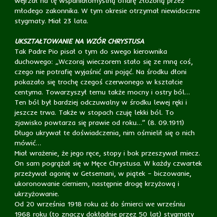
wejrzał na tę wspaniałomyślną ofiarę złożoną przez
młodego zakonnika. W tym okresie otrzymał niewidoczne
stygmaty. Miał 23 lata.
UKSZTAŁTOWANIE NA WZÓR CHRYSTUSA
Tak Padre Pio pisał o tym do swego kierownika
duchowego: „Wczoraj wieczorem stało się ze mną coś,
czego nie potrafię wyjaśnić ani pojąć. Na środku dłoni
pokazało się trochę czegoś czerwonego w kształcie
centyma. Towarzyszył temu także mocny i ostry ból…
Ten ból był bardziej odczuwalny w środku lewej ręki i
jeszcze trwa. Także w stopach czuję lekki ból. To
zjawisko powtarza się prawie od roku…” (8. 09.1911)
Długo ukrywał te doświadczenia, nim ośmielił się o nich
mówić…
Miał wrażenie, że jego ręce, stopy i bok przeszywał miecz.
On sam pogrążał się w Męce Chrystusa. W każdy czwartek
przeżywał agonię w Getsemani, w piątek – biczowanie,
ukoronowanie cierniem, następnie drogę krzyżową i
ukrzyżowanie.
Od 20 września 1918 roku aż do śmierci we wrześniu
1968 roku (to znaczy dokładnie przez 50 lat) stygmaty