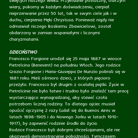
świętych naszego wieku. Przykładnie posłuszny, olbrzym
wiary, pokorny w każdym doświadczeniu, cierpiał
nieprzerwanie przez 50 lat, tak w swym ciele jak i w
duchu, cierpienia Męki Chrystusa. Ponieważ nigdy nie
odmawiał niczego Boskiemu Zbawicielowi, został
obdarzony w zamian wspaniałymi i licznymi
charyzmatami.
DZIECIŃSTWO
Francesco Forgione urodził się 25 maja 1887 w wiosce
Pietrelcina (Benevent) na południu Włoch. Jego rodzice
Grazio Forgione i Maria-Giuseppa De Nunzio pobrali się w
1881 roku. Mieli ośmioro dzieci, z których pięcioro
przeżyło. Francesco był drugim z ocalałej piątki. Życie w
Pietrelcinie nie było łatwe i trudno było znaleźć tam pracę
wystarczająco wynagradzaną, aby stawić czoła
potrzebom licznej rodziny. To dlatego ojciec musiał
opuścić ojczyznę 2 razy (udał się do Buenos Aires w
latach 1898-1905 i do Nowego Jorku w latach 1910-
1917), by zapewnić rodzinie środki do życia.
Rodzice Francesco byli dobrymi chrześcijanami, ale nie
okazywali demonstracyjnie pobożności. Tymczasem