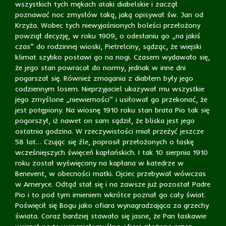
wszystkich tych mękach ataki diabelskie i zaczął
poznawać noc zmysłów taką, jaką opisywał św. Jan od
Krzyża. Wobec tych niewyjaśnionych boleści przełożony
powziął decyzję, w roku 1909, o odesłaniu go „na jakiś
czas” do rodzinnej wioski, Pietrelciny, sądząc, że wiejski
klimat szybko postawi go na nogi. Czasem wydawało się,
że jego stan powracał do normy, jednak w inne dni
pogarszał się. Również zmagania z diabłem były jego
codziennym losem. Nieprzyjaciel ukazywał mu wszystkie
jego zmyślone „niewierności” i usiłował go przekonać, że
jest potępiony. Na wiosnę 1910 roku stan brata Pio tak się
pogorszył, iż nawet on sam sądził, że bliska jest jego
ostatnia godzina. W rzeczywistości miał przeżyć jeszcze
58 lat… Czując się źle, poprosił przełożonych o łaskę
wcześniejszych święceń kapłańskich. I tak 10 sierpnia 1910
roku został wyświęcony na kapłana w katedrze w
Benevent, w obecności matki. Ojciec przebywał wówczas
w Ameryce. Odtąd stał się i na zawsze już pozostał Padre
Pio i to pod tym imieniem wkrótce poznał go cały świat.
Poświęcił się Bogu jako ofiara wynagradzająca za grzechy
świata. Coraz bardziej stawało się jasne, że Pan łaskawie