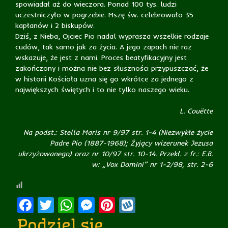
spowiadał aż do wieczora. Ponad 100 tys. ludzi
uczestniczyło w pogrzebie. Mszę św. celebrowało 35
kapłanów i 2 biskupów.
Dziś, z Nieba, Ojciec Pio nadal wyprasza wszelkie rodzaje
cudów, tak samo jak za życia. A jego zapach nie raz
wskazuje, że jest z nami. Proces beatyfikacyjny jest
zakończony i można nie bez słuszności przypuszczać, że
w historii Kościoła uzna się go wkrótce za jednego z
największych świętych i to nie tylko naszego wieku.
L. Couëtte
Na podst.: Stella Maris nr 9/97 str. 1-4 (Niezwykłe życie
Padre Pio (1887-1968); Żyjący wizerunek Jezusa
ukrzyżowanego) oraz nr 10/97 str. 10-14. Przekł. z fr.: E.B.
w: „Vox Domini” nr 1-2/98, str. 2-6
Facebook
Twitter
WhatsApp
Messenger
Pinterest
Wykop
Podziel się