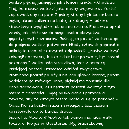
bardzo piękna, jaśniejąca jak słońce i rzekła: «Chodź za
Mną, bo musisz walczyć jako mężny wojownik». Został
zaprowadzony na pole. Z jednej strony byli ludzie bardzo
piękni, ubrani całkiem na biało, a z drugiej – ludzie o
straszliwym wyglądzie, ubrani na czarno. Francesco ujrzał
wtedy, jak zbliża się do niego osoba obrzydliwa
gigantycznych rozmiarów. Jaśniejąca postać zachęciła go
do podjęcia walki z potworem. Młody człowiek poprosił o
uniknięcie tego, ale otrzymał odpowiedź: „Musisz walczyć.
Odwagi! Pozostanę blisko ciebie i nie pozwolę, byś został
pokonany.” Walka była straszliwa, lecz z pomocą
jaśniejącej postaci Francesco odniósł zwycięstwo.
Promienna postać położyła na jego głowie koronę, potem
podniosła go mówiąc: „Inna, piękniejsza zostanie dla
ciebie zachowana, jeśli będziesz potrafił walczyć z tym
bytem z ciemności… Będę blisko ciebie i pomogę ci
zawsze, aby za każdym razem udało ci się go pokonać.»
Ojciec Pio za każdym razem zwyciężał, lecz czasem
kosztowało go to bardzo drogo.
Biograf o. Alberto d’Apolito tak wspomina, jakie walki
toczył o. Pio już w klasztorze: „My, braciszkowie,