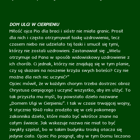
DOM ULGI W CIERPIENIU
Miłość ojca Pio dla braci i sióstr nie miała granic. Prosił
dla nich i często otrzymywał łaskę uzdrowienia, lecz
czasem niebo nie udzielało tej łaski i smucił się tymi,
którzy nie zostali uzdrowieni. Zastanawiał się: „Wielu
otrzymuje od Pana w sposób widowiskowy uzdrowienie z
ich chorób. Ci jednak, którzy nie znajdują się w tym planie,
czy są skazani na noszenie krzyża swych boleści? Czy nie
można dla nich nic uczynić?”
Ojciec mówił, że w każdym chorym trzeba dostrzec obraz
Chrystusa cierpiącego i uczynić wszystko, aby im ulżyć. To
tak przyszła mu myśl, by powstało dzieło nazwane
„Domem Ulgi w Cierpieniu”. I tak w czasie trwającej wojny,
9 stycznia 1940 roku zrodziło się w celi pokornego
zakonnika dzieło, które miało być wkrótce znane na
całym świecie. Jak wskazuje nazwa nie miał to być
zwykły szpital, bo w takim budynku troską otacza się
jedynie ciało. Ojciec Pio pragnął, aby w tym Domu leczono