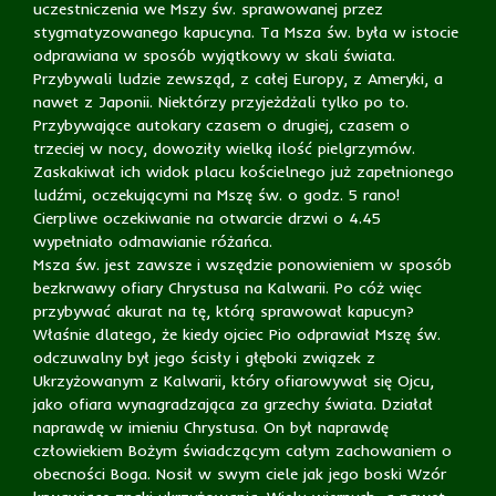
uczestniczenia we Mszy św. sprawowanej przez
stygmatyzowanego kapucyna. Ta Msza św. była w istocie
odprawiana w sposób wyjątkowy w skali świata.
Przybywali ludzie zewsząd, z całej Europy, z Ameryki, a
nawet z Japonii. Niektórzy przyjeżdżali tylko po to.
Przybywające autokary czasem o drugiej, czasem o
trzeciej w nocy, dowoziły wielką ilość pielgrzymów.
Zaskakiwał ich widok placu kościelnego już zapełnionego
ludźmi, oczekującymi na Mszę św. o godz. 5 rano!
Cierpliwe oczekiwanie na otwarcie drzwi o 4.45
wypełniało odmawianie różańca.
Msza św. jest zawsze i wszędzie ponowieniem w sposób
bezkrwawy ofiary Chrystusa na Kalwarii. Po cóż więc
przybywać akurat na tę, którą sprawował kapucyn?
Właśnie dlatego, że kiedy ojciec Pio odprawiał Mszę św.
odczuwalny był jego ścisły i głęboki związek z
Ukrzyżowanym z Kalwarii, który ofiarowywał się Ojcu,
jako ofiara wynagradzająca za grzechy świata. Działał
naprawdę w imieniu Chrystusa. On był naprawdę
człowiekiem Bożym świadczącym całym zachowaniem o
obecności Boga. Nosił w swym ciele jak jego boski Wzór