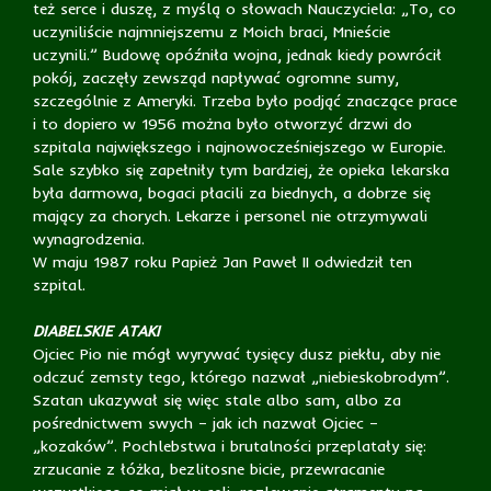
też serce i duszę, z myślą o słowach Nauczyciela: „To, co
uczyniliście najmniejszemu z Moich braci, Mnieście
uczynili.” Budowę opóźniła wojna, jednak kiedy powrócił
pokój, zaczęły zewsząd napływać ogromne sumy,
szczególnie z Ameryki. Trzeba było podjąć znaczące prace
i to dopiero w 1956 można było otworzyć drzwi do
szpitala największego i najnowocześniejszego w Europie.
Sale szybko się zapełniły tym bardziej, że opieka lekarska
była darmowa, bogaci płacili za biednych, a dobrze się
mający za chorych. Lekarze i personel nie otrzymywali
wynagrodzenia.
W maju 1987 roku Papież Jan Paweł II odwiedził ten
szpital.
DIABELSKIE ATAKI
Ojciec Pio nie mógł wyrywać tysięcy dusz piekłu, aby nie
odczuć zemsty tego, którego nazwał „niebieskobrodym”.
Szatan ukazywał się więc stale albo sam, albo za
pośrednictwem swych – jak ich nazwał Ojciec –
„kozaków”. Pochlebstwa i brutalności przeplatały się:
zrzucanie z łóżka, bezlitosne bicie, przewracanie