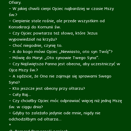
Ofiary.
– W jakiej chwili cierpi Ojciec najbardziej w czasie Mszy
św.?
– Cierpienie stale rośnie, ale przede wszystkim od
Konsekracji do Komunii św.
– Czy Ojciec powtarza też słowa, które Jezus
wypowiedział na krzyżu?
– Choć niegodnie, czynię to.
– A do kogo mówi Ojciec „Niewiasto, oto syn Twój”?
– Mówię do Maryi: „Oto synowie Twego Syna”.
– Czy Najświętsza Panna jest obecna, aby uczestniczyć w
Ojca Mszy św.?
– A sądzicie, że Ona nie zajmuje się sprawami Swego
Syna?
– Kto jeszcze jest obecny przy ołtarzu?
– Cały Raj…
– Czy chciałby Ojciec móc odprawiać więcej niż jedną Mszę
św. w ciągu dnia?
– Gdyby to zależało jedynie ode mnie, nigdy nie
odchodziłbym od ołtarza…
*