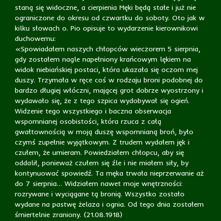
staną się widoczne, a cierpienia Męki będą stałe i już nie
ograniczone do okresu od czwartku do soboty. Oto jak w
kilku słowach o. Pio opisuje to wydarzenie kierownikowi
duchowemu:
«Spowiadałem naszych chłopców wieczorem 5 sierpnia,
gdy zostałem nagle napełniony krańcowym lękiem na
widok niebiańskiej postaci, która ukazała się oczom mej
duszy. Trzymała w ręce coś w rodzaju broni podobnej do
bardzo długiej włóczni, mającej grot dobrze wyostrzony i
wydawało się, że z tego szpica wydobywał się ogień.
Widzenie tego wszystkiego i baczna obserwacja
wspomnianej osobistości, która rzuca z całą
gwałtownością w moją duszę wspomnianą broń, było
czymś zupełnie wyjątkowym. Z trudem wydałem jęk i
czułem, że umieram. Powiedziałem chłopcu, aby się
oddalił, ponieważ czułem się źle i nie miałem siły, by
kontynuować spowiedź. Ta męka trwała nieprzerwanie aż
do 7 sierpnia… Widziałem nawet moje wnętrzności:
rozrywane i wyciągane tą bronią. Wszystko zostało
wydane na pastwę żelaza i ognia. Od tego dnia zostałem
śmiertelnie zraniony. (21.08.1918)