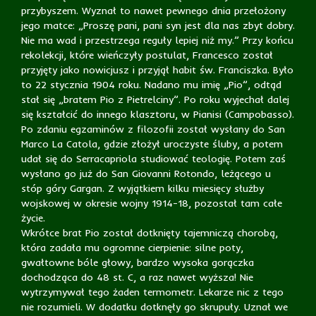
przybyszem. Wyznał to nawet pewnego dnia przełożony
jego matce: „Proszę pani, pani syn jest dla nas zbyt dobry.
Nie ma wad i przestrzega reguły lepiej niż my.” Przy końcu
rekolekcji, które wieńczyły postulat, Francesco został
przyjęty jako nowicjusz i przyjął habit św. Franciszka. Było
to 22 stycznia 1904 roku. Nadano mu imię „Pio”, odtąd
stał się „bratem Pio z Pietrelciny”. Po roku wyjechał dalej
się kształcić do innego klasztoru, w Pianisi (Campobasso).
Po zdaniu egzaminów z filozofii został wysłany do San
Marco La Catola, gdzie złożył uroczyste śluby, a potem
udał się do Serracapriola studiować teologię. Potem zaś
wysłano go już do San Giovanni Rotondo, leżącego u
stóp góry Gargan. Z wyjątkiem kilku miesięcy służby
wojskowej w okresie wojny 1914-18, pozostał tam całe
życie.
Wkrótce brat Pio został dotknięty tajemniczą chorobą,
która zadała mu ogromne cierpienie: silne poty,
gwałtowne bóle głowy, bardzo wysoka gorączka
dochodząca do 48 st. C, a raz nawet wyższa! Nie
wytrzymywał tego żaden termometr. Lekarze nic z tego
nie rozumieli. W dodatku dotknęły go skrupuły. Uznał we