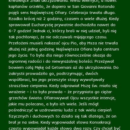
krwawiące znaki ukrzyżowania. Wielu wiernych, a nawet
kapłanów orzekło, że dopiero w San Giovanni Rotondo
pojęli sens Najświętszej Ofiary. Celebracja trwała długo.
Rzadko krócej niż 2 godziny, czasem o wiele dłużej. Kiedy
sprawował Eucharystię prywatnie dochodziła nawet do
6-7 godzin! Jednak ci, którzy brali w niej udział, byli nią
tak pochłonięci, że nie odczuwali mijającego czasu.
Przełożeni musieli nakazać ojcu Pio, aby Msza nie trwała
dłużej niż jedną godzinę. Najświętsza Ofiara była centrum
jego życia. To była dla niego równocześnie okazja do
ogromnej radości i do niewyrażalnej boleści. Przeżywał
bowiem całą Mękę od Getsemani aż do ukrzyżowania. Do
zakrystii prowadziło go, podtrzymując, dwóch
współbraci, bo jego przeszyte stopy wywoływały
straszliwe cierpienia. Kiedy odprawiał Mszę św. miało się
wrażenie – i to była prawda – że przygniata go ciężar
grzechów świata. Ofiarowywał Ojcu wszystkie intencje,
jakie mu polecano, a było ich wiele. Jeśli mógł
pośredniczyć w uzdrowieniu ludzi z tak wielu cierpień
fizycznych i duchowych to działo się tak dlatego, że on
brał je na siebie. Kiedy wypowiadał słowa Konsekracji
często wypowiadał każde słowo dwa razy. Czy chciał być