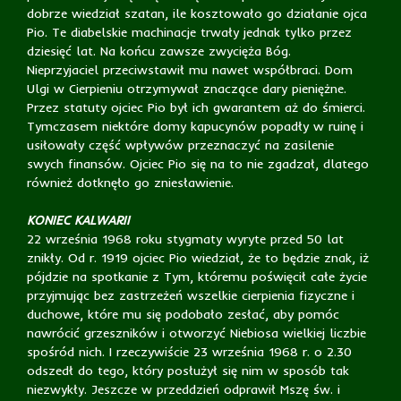
dobrze wiedział szatan, ile kosztowało go działanie ojca
Pio. Te diabelskie machinacje trwały jednak tylko przez
dziesięć lat. Na końcu zawsze zwycięża Bóg.
Nieprzyjaciel przeciwstawił mu nawet współbraci. Dom
Ulgi w Cierpieniu otrzymywał znaczące dary pieniężne.
Przez statuty ojciec Pio był ich gwarantem aż do śmierci.
Tymczasem niektóre domy kapucynów popadły w ruinę i
usiłowały część wpływów przeznaczyć na zasilenie
swych finansów. Ojciec Pio się na to nie zgadzał, dlatego
również dotknęło go zniesławienie.
KONIEC KALWARII
22 września 1968 roku stygmaty wyryte przed 50 lat
znikły. Od r. 1919 ojciec Pio wiedział, że to będzie znak, iż
pójdzie na spotkanie z Tym, któremu poświęcił całe życie
przyjmując bez zastrzeżeń wszelkie cierpienia fizyczne i
duchowe, które mu się podobało zesłać, aby pomóc
nawrócić grzeszników i otworzyć Niebiosa wielkiej liczbie
spośród nich. I rzeczywiście 23 września 1968 r. o 2.30
odszedł do tego, który posłużył się nim w sposób tak
niezwykły. Jeszcze w przeddzień odprawił Mszę św. i