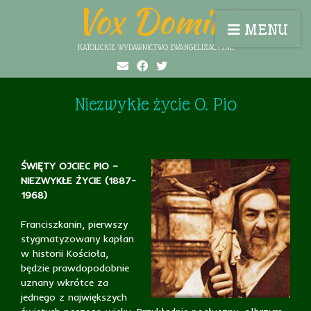
Vox Domini
MENU
KATOLICKIE WYDAWNICTWO EWANGELIZACYJNE
Niezwykłe życie O. Pio
ŚWIĘTY OJCIEC PIO –
NIEZWYKŁE ŻYCIE (1887-
1968)
Franciszkanin, pierwszy
stygmatyzowany kapłan
w historii Kościoła,
będzie prawdopodobnie
uznany wkrótce za
jednego z największych