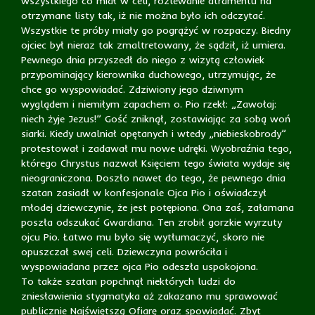
wszystkiego co miał w celi, rozlewanie atramentu na
otrzymane listy tak, iż nie można było ich odczytać.
Wszystkie te próby miały go pogrążyć w rozpaczy. Biedny
ojciec był nieraz tak zmaltretowany, że sądził, iż umiera.
Pewnego dnia przyszedł do niego z wizytą człowiek
przypominający kierownika duchowego, utrzymując, że
chce go wyspowiadać. Zdziwiony jego dziwnym
wyglądem i niemiłym zapachem o. Pio rzekł: „Zawołaj:
niech żyje Jezus!” Gość zniknął, zostawiając za sobą woń
siarki. Kiedy uwalniał opętanych i wtedy „niebieskobrody”
protestował i zadawał mu nowe udręki. Wyobraźnia tego,
którego Chrystus nazwał Księciem tego świata wydaje się
nieograniczona. Doszło nawet do tego, że pewnego dnia
szatan zasiadł w konfesjonale Ojca Pio i oświadczył
młodej dziewczynie, że jest potępiona. Ona zaś, załamana
poszła odszukać Gwardiana. Ten zrobił gorzkie wyrzuty
ojcu Pio. Łatwo mu było się wytłumaczyć, skoro nie
opuszczał swej celi. Dziewczyna powróciła i
wyspowiadana przez ojca Pio odeszła uspokojona.
To także szatan popchnął niektórych ludzi do
zniesławienia stygmatyka aż zakazano mu sprawować
publicznie Najświętszą Ofiarę oraz spowiadać. Zbyt