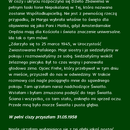
W ciszy i ukryciu rozpoczyna się Dzieło Zbawienia w
pełnym łaski łonie Niepokalanej w Tej, która nazwana
zostanie Współodkupicielką. Nie jest z pewnością rzeczą
przypadku, że Maryja wybrała właśnie to święto dla
objawienia się jako Pani i Matka, gdyż Amsterdamskie
Orędzia mają dla Kościoła i świata znaczenie uniwersalne.
Ida tak o tym mówi:
„Zdarzyło się to 25 marca 1945, w Uroczystość
Zwiastowania Pańskiego. Moje siostry i ja siedziałyśmy w
pokoju i rozmawiałyśmy ze sobą. Siedziałyśmy wokół
żelaznego piecyka. Był to czas wojny i panowała
głodowa zima. Ojciec Frehe, który przebywał w tym dniu
w mieście, przyszedł do nas w odwiedziny. W trakcie
rozmowy coś nagle pociągnęło mnie do sąsiedniego
pokoju. Tam ujrzałam naraz nadchodzące Światło.
Wstałam i byłam zmuszona podejść do tego Światła.
Ściana i wszystko, co tam stało, zniknęło mi sprzed oczu.
Przede mną było morze Światła i pusta głębia.
W pełni ciszy przyszłam 31.05.1958
Nagle ujrzałam wyłaniającą się z tej głębi jakąś postać,