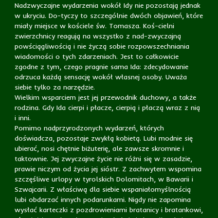
Nadzwyczajne wydarzenia wokół Idy nie pozostają jednak
w ukryciu. Do-tyczy to szczególnie dwóch objawień, które
miały miejsce w kościele św. Tomasza. Koś-cielni
zwierzchnicy reagują na wszystko z nad-zwyczajną
powściągliwością i nie życzą sobie rozpowszechniania
wiadomości o tych zdarzeniach. Jest to całkowicie
zgodne z tym, czego pragnie sama Ida: zdecydowanie
odrzuca każdą sensację wokół własnej osoby. Uważa
siebie tylko za narzędzie.
Wielkim wsparciem jest jej przewodnik duchowy, a także
rodzina. Gdy Ida cierpi i płacze, cierpią i płaczą wraz z nią
i inni.
Pomimo nadprzyrodzonych wydarzeń, których
doświadcza, pozostaje zwykłą kobietą. Lubi modnie się
ubierać, nosi chętnie biżuterię, ale zawsze skromnie i
taktownie. Jej zwyczajne życie nie różni się w zasadzie,
prawie niczym od życia jej sióstr. Z zachwytem wspomina
szczęśliwe urlopy w tyrolskich Dolomitach, w Bawarii i
Szwajcarii. Z właściwą dla siebie wspaniałomyślnością
lubi obdarzać innych podarunkami. Nigdy nie zapomina
wysłać karteczki z pozdrowieniami bratanicy i bratankowi,