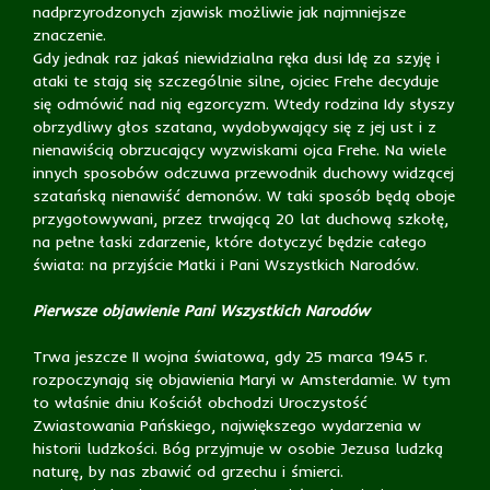
nadprzyrodzonych zjawisk możliwie jak najmniejsze
znaczenie.
Gdy jednak raz jakaś niewidzialna ręka dusi Idę za szyję i
ataki te stają się szczególnie silne, ojciec Frehe decyduje
się odmówić nad nią egzorcyzm. Wtedy rodzina Idy słyszy
obrzydliwy głos szatana, wydobywający się z jej ust i z
nienawiścią obrzucający wyzwiskami ojca Frehe. Na wiele
innych sposobów odczuwa przewodnik duchowy widzącej
szatańską nienawiść demonów. W taki sposób będą oboje
przygotowywani, przez trwającą 20 lat duchową szkołę,
na pełne łaski zdarzenie, które dotyczyć będzie całego
świata: na przyjście Matki i Pani Wszystkich Narodów.
Pierwsze objawienie Pani Wszystkich Narodów
Trwa jeszcze II wojna światowa, gdy 25 marca 1945 r.
rozpoczynają się objawienia Maryi w Amsterdamie. W tym
to właśnie dniu Kościół obchodzi Uroczystość
Zwiastowania Pańskiego, największego wydarzenia w
historii ludzkości. Bóg przyjmuje w osobie Jezusa ludzką
naturę, by nas zbawić od grzechu i śmierci.