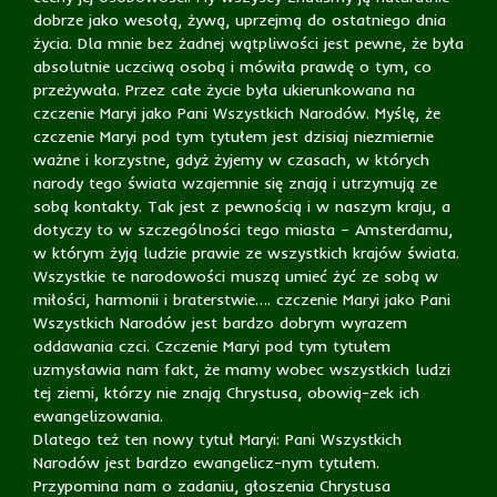
dobrze jako wesołą, żywą, uprzejmą do ostatniego dnia
życia. Dla mnie bez żadnej wątpliwości jest pewne, że była
absolutnie uczciwą osobą i mówiła prawdę o tym, co
przeżywała. Przez całe życie była ukierunkowana na
czczenie Maryi jako Pani Wszystkich Narodów. Myślę, że
czczenie Maryi pod tym tytułem jest dzisiaj niezmiernie
ważne i korzystne, gdyż żyjemy w czasach, w których
narody tego świata wzajemnie się znają i utrzymują ze
sobą kontakty. Tak jest z pewnością i w naszym kraju, a
dotyczy to w szczególności tego miasta – Amsterdamu,
w którym żyją ludzie prawie ze wszystkich krajów świata.
Wszystkie te narodowości muszą umieć żyć ze sobą w
miłości, harmonii i braterstwie…. czczenie Maryi jako Pani
Wszystkich Narodów jest bardzo dobrym wyrazem
oddawania czci. Czczenie Maryi pod tym tytułem
uzmysławia nam fakt, że mamy wobec wszystkich ludzi
tej ziemi, którzy nie znają Chrystusa, obowią-zek ich
ewangelizowania.
Dlatego też ten nowy tytuł Maryi: Pani Wszystkich
Narodów jest bardzo ewangelicz-nym tytułem.
Przypomina nam o zadaniu, głoszenia Chrystusa