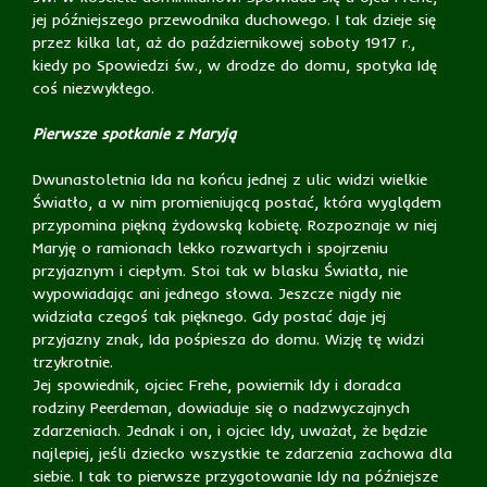
jej późniejszego przewodnika duchowego. I tak dzieje się
przez kilka lat, aż do październikowej soboty 1917 r.,
kiedy po Spowiedzi św., w drodze do domu, spotyka Idę
coś niezwykłego.
Pierwsze spotkanie z Maryją
Dwunastoletnia Ida na końcu jednej z ulic widzi wielkie
Światło, a w nim promieniującą postać, która wyglądem
przypomina piękną żydowską kobietę. Rozpoznaje w niej
Maryję o ramionach lekko rozwartych i spojrzeniu
przyjaznym i ciepłym. Stoi tak w blasku Światła, nie
wypowiadając ani jednego słowa. Jeszcze nigdy nie
widziała czegoś tak pięknego. Gdy postać daje jej
przyjazny znak, Ida pośpiesza do domu. Wizję tę widzi
trzykrotnie.
Jej spowiednik, ojciec Frehe, powiernik Idy i doradca
rodziny Peerdeman, dowiaduje się o nadzwyczajnych
zdarzeniach. Jednak i on, i ojciec Idy, uważał, że będzie
najlepiej, jeśli dziecko wszystkie te zdarzenia zachowa dla
siebie. I tak to pierwsze przygotowanie Idy na późniejsze