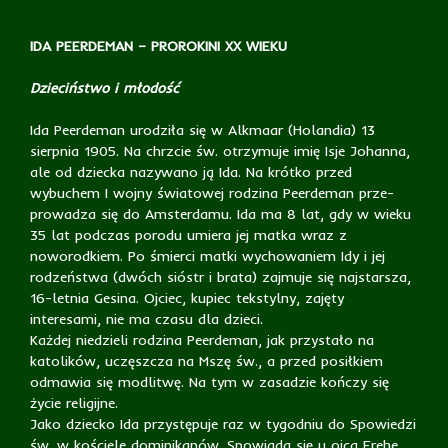
IDA PEERDEMAN – PROROKINI XX WIEKU
Dzieciństwo i młodość
Ida Peerdeman urodziła się w Alkmaar (Holandia) 13
sierpnia 1905. Na chrzcie św. otrzymuje imię Isje Johanna,
ale od dziecka nazywano ją Ida. Na krótko przed
wybuchem I wojny światowej rodzina Peerdeman prze-
prowadza się do Amsterdamu. Ida ma 8 lat, gdy w wieku
35 lat podczas porodu umiera jej matka wraz z
noworodkiem. Po śmierci matki wychowaniem Idy i jej
rodzeństwa (dwóch sióstr i brata) zajmuje się najstarsza,
16-letnia Gesina. Ojciec, kupiec tekstylny, zajęty
interesami, nie ma czasu dla dzieci.
Każdej niedzieli rodzina Peerdeman, jak przystało na
katolików, uczęszcza na Mszę św., a przed posiłkiem
odmawia się modlitwę. Na tym w zasadzie kończy się
życie religijne.
Jako dziecko Ida przystępuje raz w tygodniu do Spowiedzi
św. w kościele dominikanów. Spowiada się u ojca Frehe,