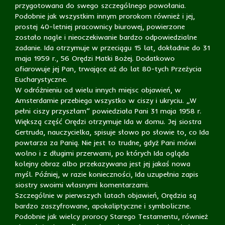
przygotowana do swego szczególnego powołania.
Podobnie jak wszystkim innym prorokom również i jej,
prostej 40-letniej pracownicy biurowej, powierzone
zostało nagle i nieoczekiwanie bardzo odpowiedzialne
zadanie. Ida otrzymuje w przeciągu 15 lat, dokładnie do 31
maja 1959 r., 56 Orędzi Matki Bożej. Dodatkowo
ofiarowuje jej Pan, trwające aż do lat 80-tych Przeżycia
Eucharystyczne.
W odróżnieniu od wielu innych miejsc objawień, w
Amsterdamie przebiega wszystko w ciszy i ukryciu. „W
pełni ciszy przyszłam” powiedziała Pani 31 maja 1958 r.
Większą część Orędzi otrzymuje Ida w domu. Jej siostra
Gertruda, nauczycielka, spisuje słowo po słowie to, co Ida
powtarza za Panią. Nie jest to trudne, gdyż Pani mówi
wolno i z długimi przerwami, po których Ida ogląda
kolejny obraz albo przekazywana jest jej jakaś nowa
myśl. Później, w razie konieczności, Ida uzupełnia zapis
siostry swoimi własnymi komentarzami.
Szczególnie w pierwszych latach objawień, Orędzia są
bardzo zaszyfrowane, apokaliptyczne i symboliczne.
Podobnie jak wielcy prorocy Starego Testamentu, również