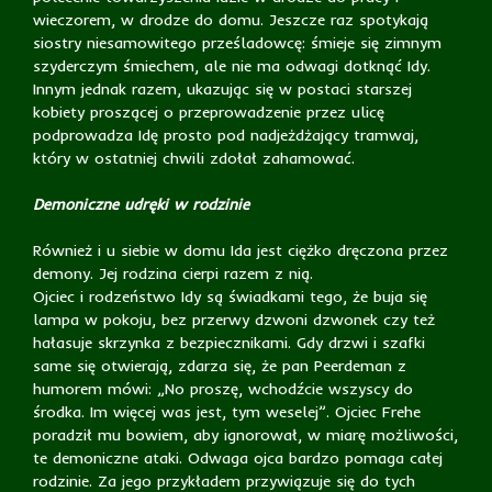
wieczorem, w drodze do domu. Jeszcze raz spotykają
siostry niesamowitego prześladowcę: śmieje się zimnym
szyderczym śmiechem, ale nie ma odwagi dotknąć Idy.
Innym jednak razem, ukazując się w postaci starszej
kobiety proszącej o przeprowadzenie przez ulicę
podprowadza Idę prosto pod nadjeżdżający tramwaj,
który w ostatniej chwili zdołał zahamować.
Demoniczne udręki w rodzinie
Również i u siebie w domu Ida jest ciężko dręczona przez
demony. Jej rodzina cierpi razem z nią.
Ojciec i rodzeństwo Idy są świadkami tego, że buja się
lampa w pokoju, bez przerwy dzwoni dzwonek czy też
hałasuje skrzynka z bezpiecznikami. Gdy drzwi i szafki
same się otwierają, zdarza się, że pan Peerdeman z
humorem mówi: „No proszę, wchodźcie wszyscy do
środka. Im więcej was jest, tym weselej”. Ojciec Frehe
poradził mu bowiem, aby ignorował, w miarę możliwości,
te demoniczne ataki. Odwaga ojca bardzo pomaga całej
rodzinie. Za jego przykładem przywiązuje się do tych