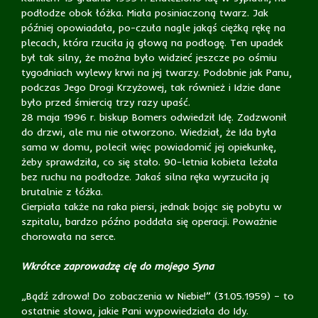
podłodze obok łóżka. Miała posiniaczoną twarz. Jak
później opowiadała, po-czuła nagle jakąś ciężką rękę na
plecach, która rzuciła ją głową na podłogę. Ten upadek
był tak silny, że można było widzieć jeszcze po ośmiu
tygodniach wylewy krwi na jej twarzy. Podobnie jak Panu,
podczas Jego Drogi Krzyżowej, tak również i Idzie dane
było przed śmiercią trzy razy upaść.
28 maja 1996 r. biskup Bomers odwiedził Idę. Zadzwonił
do drzwi, ale mu nie otworzono. Wiedział, że Ida była
sama w domu, polecił więc powiadomić jej opiekunkę,
żeby sprawdziła, co się stało. 90-letnia kobieta leżała
bez ruchu na podłodze. Jakaś silna ręka wyrzuciła ją
brutalnie z łóżka.
Cierpiała także na raka piersi, jednak bojąc się pobytu w
szpitalu, bardzo późno poddała się operacji. Poważnie
chorowała na serce.
Wkrótce zaprowadzę cię do mojego Syna
„Bądź zdrowa! Do zobaczenia w Niebie!” (31.05.1959) – to
ostatnie słowa, jakie Pani wypowiedziała do Idy.