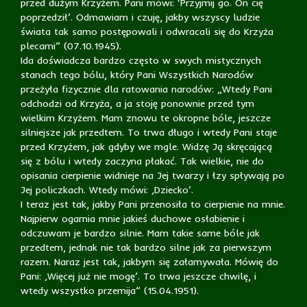
przed dużym Krzyżem. Pani mówi: ‘Przyjmij go. On cię
poprzedził’. Odmawiam i czuję, jakby wszyscy ludzie
świata tak samo postępowali i odwracali się do Krzyża
plecami” (07.10.1945).
Ida doświadcza bardzo często w swych mistycznych
stanach tego bólu, który Pani Wszystkich Narodów
przeżyła fizycznie dla ratowania narodów: „Wtedy Pani
odchodzi od Krzyża, a ja stoję ponownie przed tym
wielkim Krzyżem. Mam znowu te okropne bóle, jeszcze
silniejsze jak przedtem. To trwa długo i wtedy Pani staje
przed Krzyżem, jak gdyby we mgle. Widzę Ją skręcającą
się z bólu i wtedy zaczyna płakać. Tak wielkie, nie do
opisania cierpienie widnieje na Jej twarzy i łzy spływają po
Jej policzkach. Wtedy mówi: ‚Dziecko’.
I teraz jest tak, jakby Pani przenosiła to cierpienie na mnie.
Najpierw ogarnia mnie jakieś duchowe osłabienie i
odczuwam je bardzo silnie. Mam takie same bóle jak
przedtem, jednak nie tak bardzo silne jak za pierwszym
razem. Naraz jest tak, jakbym się załamywała. Mówię do
Pani: ‚Więcej już nie mogę’. To trwa jeszcze chwilę, i
wtedy wszystko przemija” (15.04.1951).