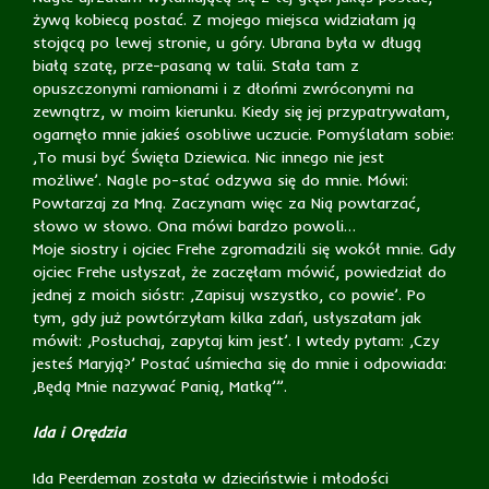
żywą kobiecą postać. Z mojego miejsca widziałam ją
stojącą po lewej stronie, u góry. Ubrana była w długą
białą szatę, prze-pasaną w talii. Stała tam z
opuszczonymi ramionami i z dłońmi zwróconymi na
zewnątrz, w moim kierunku. Kiedy się jej przypatrywałam,
ogarnęło mnie jakieś osobliwe uczucie. Pomyślałam sobie:
‚To musi być Święta Dziewica. Nic innego nie jest
możliwe’. Nagle po-stać odzywa się do mnie. Mówi:
Powtarzaj za Mną. Zaczynam więc za Nią powtarzać,
słowo w słowo. Ona mówi bardzo powoli…
Moje siostry i ojciec Frehe zgromadzili się wokół mnie. Gdy
ojciec Frehe usłyszał, że zaczęłam mówić, powiedział do
jednej z moich sióstr: ‚Zapisuj wszystko, co powie’. Po
tym, gdy już powtórzyłam kilka zdań, usłyszałam jak
mówił: ‚Posłuchaj, zapytaj kim jest’. I wtedy pytam: ‚Czy
jesteś Maryją?’ Postać uśmiecha się do mnie i odpowiada:
‚Będą Mnie nazywać Panią, Matką’”.
Ida i Orędzia
Ida Peerdeman została w dzieciństwie i młodości