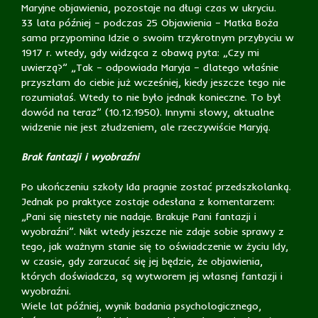
Maryjne objawienia, pozostaje na długi czas w ukryciu.
33 lata później – podczas 25 Objawienia – Matka Boża
sama przypomina Idzie o swoim trzykrotnym przybyciu w
1917 r. wtedy, gdy widząca z obawą pyta: „Czy mi
uwierzą?” „Tak – odpowiada Maryja – dlatego właśnie
przyszłam do ciebie już wcześniej, kiedy jeszcze tego nie
rozumiałaś. Wtedy to nie było jednak konieczne. To był
dowód na teraz” (10.12.1950). Innymi słowy, aktualne
widzenie nie jest złudzeniem, ale rzeczywiście Maryją.
Brak fantazji i wyobraźni
Po ukończeniu szkoły Ida pragnie zostać przedszkolanką.
Jednak po praktyce zostaje odesłana z komentarzem:
„Pani się niestety nie nadaje. Brakuje Pani fantazji i
wyobraźni”. Nikt wtedy jeszcze nie zdaje sobie sprawy z
tego, jak ważnym stanie się to oświadczenie w życiu Idy,
w czasie, gdy zarzucać się jej będzie, że objawienia,
których doświadcza, są wytworem jej własnej fantazji i
wyobraźni.
Wiele lat później, wynik badania psychologicznego,