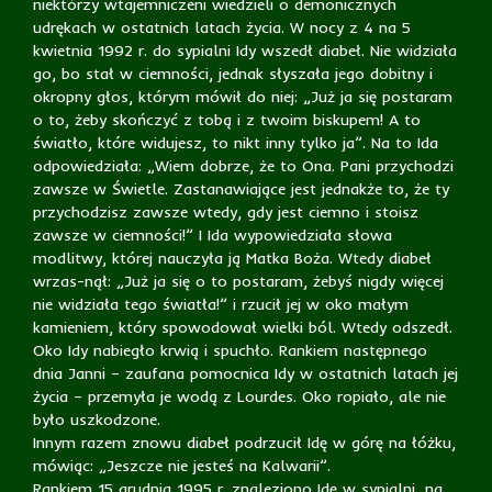
niektórzy wtajemniczeni wiedzieli o demonicznych
udrękach w ostatnich latach życia. W nocy z 4 na 5
kwietnia 1992 r. do sypialni Idy wszedł diabeł. Nie widziała
go, bo stał w ciemności, jednak słyszała jego dobitny i
okropny głos, którym mówił do niej: „Już ja się postaram
o to, żeby skończyć z tobą i z twoim biskupem! A to
światło, które widujesz, to nikt inny tylko ja”. Na to Ida
odpowiedziała: „Wiem dobrze, że to Ona. Pani przychodzi
zawsze w Świetle. Zastanawiające jest jednakże to, że ty
przychodzisz zawsze wtedy, gdy jest ciemno i stoisz
zawsze w ciemności!” I Ida wypowiedziała słowa
modlitwy, której nauczyła ją Matka Boża. Wtedy diabeł
wrzas-nął: „Już ja się o to postaram, żebyś nigdy więcej
nie widziała tego światła!” i rzucił jej w oko małym
kamieniem, który spowodował wielki ból. Wtedy odszedł.
Oko Idy nabiegło krwią i spuchło. Rankiem następnego
dnia Janni – zaufana pomocnica Idy w ostatnich latach jej
życia – przemyła je wodą z Lourdes. Oko ropiało, ale nie
było uszkodzone.
Innym razem znowu diabeł podrzucił Idę w górę na łóżku,
mówiąc: „Jeszcze nie jesteś na Kalwarii”.
Rankiem 15 grudnia 1995 r. znaleziono Idę w sypialni, na