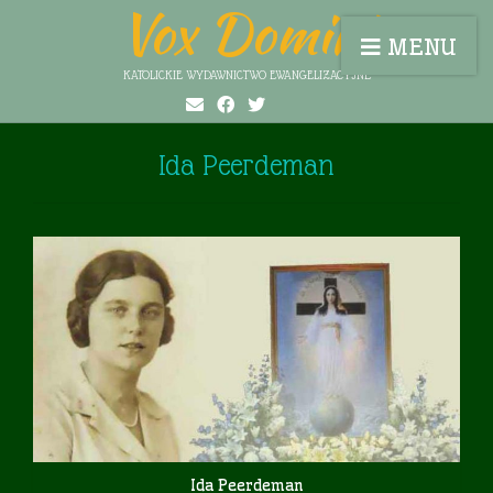
Vox Domini
MENU
KATOLICKIE WYDAWNICTWO EWANGELIZACYJNE
Ida Peerdeman
Ida Peerdeman