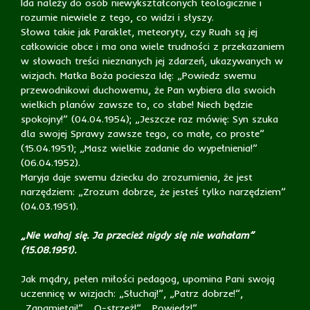
Ida należy do osób niewykształconych teologicznie i
rozumie niewiele z tego, co widzi i słyszy.
Słowa takie jak Paraklet, meteoryty, czy Ruah są jej
całkowicie obce i ma ona wiele trudności z przekazaniem
w słowach treści nieznanych jej zdarzeń, ukazywanych w
wizjach. Matka Boża pociesza Idę: „Powiedz swemu
przewodnikowi duchowemu, że Pan wybiera dla swoich
wielkich planów zawsze to, co słabe! Niech będzie
spokojny!” (04.04.1954); „Jeszcze raz mówię: Syn szuka
dla swojej Sprawy zawsze tego, co małe, co proste”
(15.04.1951); „Masz wielkie zadanie do wypełnienia!”
(06.04.1952).
Maryja daje swemu dziecku do zrozumienia, że jest
narzędziem: „Zrozum dobrze, że jesteś tylko narzędziem”
(04.03.1951).
„Nie wahaj się. Ja przecież nigdy się nie wahałam”
(15.08.1951).
Jak mądry, pełen miłości pedagog, upomina Pani swoją
uczennicę w wizjach: „Słuchaj!”, „Patrz dobrze!”,
„Zapamiętaj!”, „O-strzeż!”, „Powiedz!”,