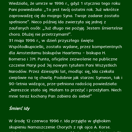
Wiedziała, że umrze w 1996 r., gdyż 1 stycznia tego roku
Pani powiedziała: „To jest twój ostatni rok. Już wkrótce
zaprowadzę cię do mojego Syna. Twoje zadanie zostało
spełnione”. Nieco później Ida zwierzyła się jednej z
zaufanych osób: „Już długo nie pożyję. Jestem śmiertelnie
chora. Dłużej nie przetrzymam!”.
31 maja 1996 r., w dzień przyszłego święta
Współodkupicielki, zostało wydane, przez kompetentnych
dla Amsterdamu biskupów Haarlemu – biskupa H.
Bomersa i J.M. Punta, oficjalne zezwolenie na publiczne
czczenie Maryi pod Jej nowym tytułem Pani Wszystkich
Narodów. Przez dziesiątki lat, modląc się, Ida czekała
cierpliwie na tę chwilę. Podobnie jak starzec Symeon, tak i
90-letnia widząca, prze-pełniona radością powiedziała:
„Nareszcie stało się. Miałam to przeżyć i przeżyłam. Niech
mnie teraz kochany Pan zabiera do siebie!”
Śmierć Idy
W środę 12 czerwca 1996 r. Ida przyjęła w głębokim
skupieniu Namaszczenie Chorych z rąk ojca A. Korse.