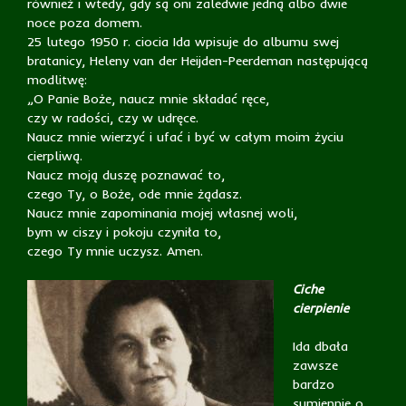
również i wtedy, gdy są oni zaledwie jedną albo dwie
noce poza domem.
25 lutego 1950 r. ciocia Ida wpisuje do albumu swej
bratanicy, Heleny van der Heijden-Peerdeman następującą
modlitwę:
„O Panie Boże, naucz mnie składać ręce,
czy w radości, czy w udręce.
Naucz mnie wierzyć i ufać i być w całym moim życiu
cierpliwą.
Naucz moją duszę poznawać to,
czego Ty, o Boże, ode mnie żądasz.
Naucz mnie zapominania mojej własnej woli,
bym w ciszy i pokoju czyniła to,
czego Ty mnie uczysz. Amen.
Ciche
cierpienie
Ida dbała
zawsze
bardzo
sumiennie o