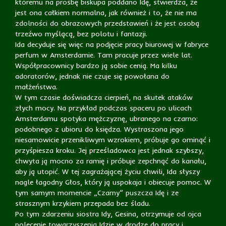
któremu na prośbę biskupa poddano Idę, stwierdza, że
jest ona całkiem normalna, jak również i to, że nie ma
zdolności do obrazowych przedstawień i że jest osobą
trzeźwo myślącą, bez polotu i fantazji.
Ida decyduje się więc na podjęcie pracy biurowej w fabryce
perfum w Amsterdamie. Tam pracuje przez wiele lat.
Współpracownicy bardzo ją sobie cenią. Ma kilku
adoratorów, jednak nie czuje się powołana do
małżeństwa.
W tym czasie doświadcza cierpień, na skutek ataków
złych mocy. Na przykład podczas spaceru po ulicach
Amsterdamu spotyka mężczyznę, ubranego na czarno:
podobnego z ubioru do księdza. Wystraszona jego
niesamowicie przenikliwym wzrokiem, próbuje go ominąć i
przyśpiesza kroku. Jej prześladowca jest jednak szybszy,
chwyta ją mocno za ramię i próbuje zepchnąć do kanału,
aby ją utopić. W tej zagrażającej życiu chwili, Ida słyszy
nagle łagodny Głos, który ją uspokaja i obiecuje pomoc. W
tym samym momencie „Czarny” puszcza Idę i ze
strasznym krzykiem przepada bez śladu.
Po tym zdarzeniu siostra Idy, Gesina, otrzymuje od ojca
polecenie towarzyszenia Idzie w drodze do pracy i