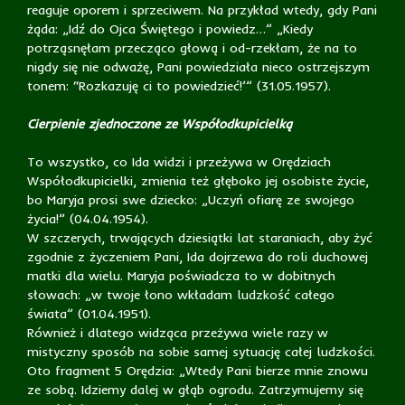
reaguje oporem i sprzeciwem. Na przykład wtedy, gdy Pani
żąda: „Idź do Ojca Świętego i powiedz…” „Kiedy
potrząsnęłam przecząco głową i od-rzekłam, że na to
nigdy się nie odważę, Pani powiedziała nieco ostrzejszym
tonem: “Rozkazuję ci to powiedzieć!’” (31.05.1957).
Cierpienie zjednoczone ze Współodkupicielką
To wszystko, co Ida widzi i przeżywa w Orędziach
Współodkupicielki, zmienia też głęboko jej osobiste życie,
bo Maryja prosi swe dziecko: „Uczyń ofiarę ze swojego
życia!” (04.04.1954).
W szczerych, trwających dziesiątki lat staraniach, aby żyć
zgodnie z życzeniem Pani, Ida dojrzewa do roli duchowej
matki dla wielu. Maryja poświadcza to w dobitnych
słowach: „w twoje łono wkładam ludzkość całego
świata” (01.04.1951).
Również i dlatego widząca przeżywa wiele razy w
mistyczny sposób na sobie samej sytuację całej ludzkości.
Oto fragment 5 Orędzia: „Wtedy Pani bierze mnie znowu
ze sobą. Idziemy dalej w głąb ogrodu. Zatrzymujemy się