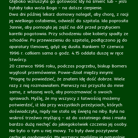
Głęboko wzruszyła go gotowość Idy na śmierć lub – jeśli
byłaby taka wola Boga – na dalsze cierpienie.
Dwa dni później lekarz domowy nalegał, aby chorą, z racji
jej wielkiego osłabienia, odwieźć do szpitala. Ida poprosiła
Jannie, aby pomogła jej zejść na dół przed przybyciem
karetki pogotowia. Przy schodzeniu obie kobiety spadły ze
schodów. Po przewiezieniu do szpitala, podłączono ją do
aparatury tlenowej, gdyż się dusiła. Rankiem 17 czerwca
1996 r. całkiem sama o godz. 4.15 oddała duszę w ręce
Stwórcy.
20 czerwca 1996 roku, podczas pogrzebu, biskup Bomers
wygłosił przemówienie. Powie-dział między innymi:
“Pragnę tu powiedzieć, że znałem Idę dość dobrze. Wiele
razy z nią rozmawiałem. Pierwszy raz przyszła do mnie
sama, z własnej woli, aby porozmawiać o swoich
sprawach. Myślę, że my wszyscy z łatwością możemy
potwierdzić, iż Ida przy wszystkich przeżyciach, których
doświadczyła, nigdy nie stała się świętą na niby. Była na
wskroś trzeźwo myślącą – aż do ostatniego dnia i miała
bardzo dużą niechęć do jakiegokolwiek czczenia jej osoby.
Nie było o tym u niej mowy. To były dwie pozytywne
cechy jej osobowości. My wszyscy znaliśmy ją naturalnie