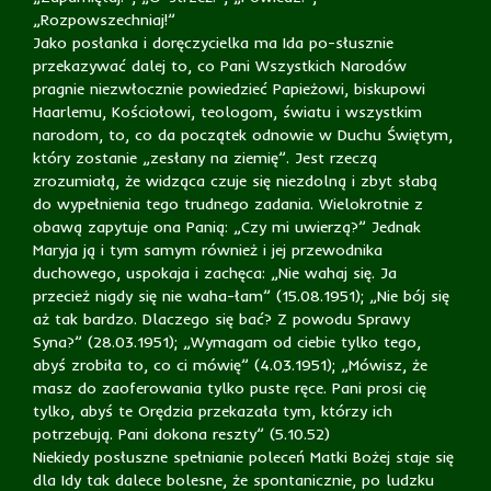
„Rozpowszechniaj!”
Jako posłanka i doręczycielka ma Ida po-słusznie
przekazywać dalej to, co Pani Wszystkich Narodów
pragnie niezwłocznie powiedzieć Papieżowi, biskupowi
Haarlemu, Kościołowi, teologom, światu i wszystkim
narodom, to, co da początek odnowie w Duchu Świętym,
który zostanie „zesłany na ziemię”. Jest rzeczą
zrozumiałą, że widząca czuje się niezdolną i zbyt słabą
do wypełnienia tego trudnego zadania. Wielokrotnie z
obawą zapytuje ona Panią: „Czy mi uwierzą?” Jednak
Maryja ją i tym samym również i jej przewodnika
duchowego, uspokaja i zachęca: „Nie wahaj się. Ja
przecież nigdy się nie waha-łam” (15.08.1951); „Nie bój się
aż tak bardzo. Dlaczego się bać? Z powodu Sprawy
Syna?” (28.03.1951); „Wymagam od ciebie tylko tego,
abyś zrobiła to, co ci mówię” (4.03.1951); „Mówisz, że
masz do zaoferowania tylko puste ręce. Pani prosi cię
tylko, abyś te Orędzia przekazała tym, którzy ich
potrzebują. Pani dokona reszty” (5.10.52)
Niekiedy posłuszne spełnianie poleceń Matki Bożej staje się
dla Idy tak dalece bolesne, że spontanicznie, po ludzku