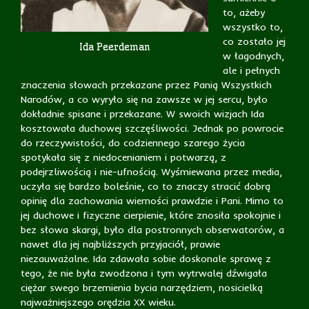
to, ażeby
wszystko to,
co zostało jej
Ida Peerdeman
w łagodnych,
ale i pełnych
znaczenia słowach przekazane przez Panią Wszystkich
Narodów, a co wyryło się na zawsze w jej sercu, było
dokładnie spisane i przekazane. W swoich wizjach Ida
kosztowała duchowej szczęśliwości. Jednak po powrocie
do rzeczywistości, do codziennego szarego życia
spotykała się z niedocenianiem i potwarzą, z
podejrzliwością i nie-ufnością. Wyśmiewana przez media,
uczyła się bardzo boleśnie, co to znaczy stracić dobrą
opinię dla zachowania wierności prawdzie i Pani. Mimo to
jej duchowe i fizyczne cierpienie, które znosiła spokojnie i
bez słowa skargi, było dla postronnych obserwatorów, a
nawet dla jej najbliższych przyjaciół, prawie
niezauważalne. Ida zdawała sobie doskonale sprawę z
tego, że nie była zwodzona i tym wytrwalej dźwigała
ciężar swego brzemienia bycia narzędziem, nosicielką
najważniejszego orędzia XX wieku.