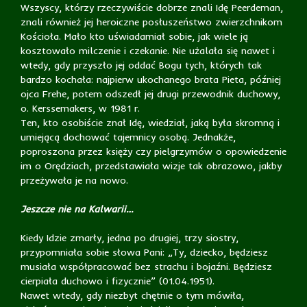
Wszyscy, którzy rzeczywiście dobrze znali Idę Peerdeman,
znali również jej heroiczne posłuszeństwo zwierzchnikom
Kościoła. Mało kto uświadamiał sobie, jak wiele ją
kosztowało milczenie i czekanie. Nie użalała się nawet i
wtedy, gdy przyszło jej oddać Bogu tych, których tak
bardzo kochała: najpierw ukochanego brata Pieta, później
ojca Frehe, potem odszedł jej drugi przewodnik duchowy,
o. Kerssemakers, w 1981 r.
Ten, kto osobiście znał Idę, wiedział, jaką była skromną i
umiejącą dochować tajemnicy osobą. Jednakże,
poproszona przez księży czy pielgrzymów o opowiedzenie
im o Orędziach, przedstawiała wizje tak obrazowo, jakby
przeżywała je na nowo.
Jeszcze nie na Kalwarii…
Kiedy Idzie zmarły, jedna po drugiej, trzy siostry,
przypomniała sobie słowa Pani: „Ty, dziecko, będziesz
musiała współpracować bez strachu i bojaźni. Będziesz
cierpiała duchowo i fizycznie” (01.04.1951).
Nawet wtedy, gdy niezbyt chętnie o tym mówiła,